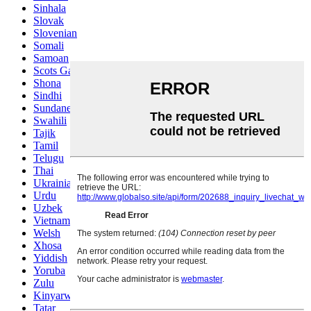
Sinhala
Slovak
Slovenian
Somali
Samoan
Scots Gaelic
Shona
Sindhi
Sundanese
Swahili
Tajik
Tamil
Telugu
Thai
Ukrainian
Urdu
Uzbek
Vietnamese
Welsh
Xhosa
Yiddish
Yoruba
Zulu
Kinyarwanda
Tatar