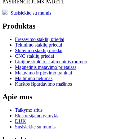
PASIRENGĘ JUMS PADĖTI.
Susisiekite su mumis
Produktas
Frezavimo staklių priedai
Tekinimo staklių priedai
Šlifavimo staklių priedai
CNC staklių priedai
Linijinė skalė ir skaitmeninis rodmuo
Magnetinis matavimo prietaisas
Matavimo ir pjovimo įrankiai
Maitinimo tiekimas
Karštos išpardavimo mašinos
Apie mus
Taikymo sritis
Ekskursija po gamyklą
DUK
Susisiekite su mumis