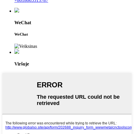
+8618665313787
WeChat
WeChat
Viršuje