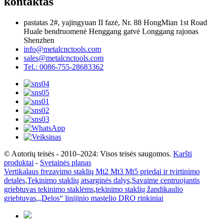
kontaktas
pastatas 2#, yajingyuan II fazė, Nr. 88 HongMian 1st Road
Huale bendruomenė Henggang gatvė Longgang rajonas
Shenzhen
info@metalcnctools.com
sales@metalcnctools.com
Tel.: 0086-755-28683362
© Autorių teisės - 2010–2024: Visos teisės saugomos.
Karšti
produktai
-
Svetainės planas
Vertikalaus frezavimo staklių Mt2 Mt3 Mt5 priedai ir tvirtinimo
detalės
,
Tekinimo staklių atsarginės dalys
,
Savaime centruojantis
griebtuvas tekinimo staklėms
,
tekinimo staklių žandikaulio
griebtuvas
,
„Delos“ linijinio mastelio DRO rinkiniai