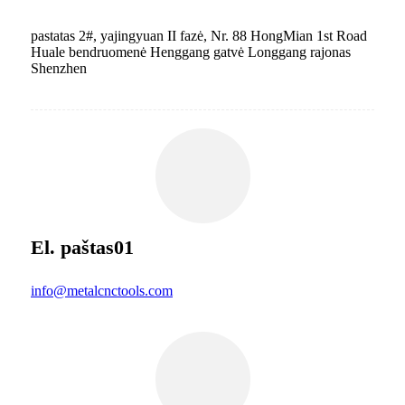
pastatas 2#, yajingyuan II fazė, Nr. 88 HongMian 1st Road
Huale bendruomenė Henggang gatvė Longgang rajonas
Shenzhen
El. paštas01
info@metalcnctools.com