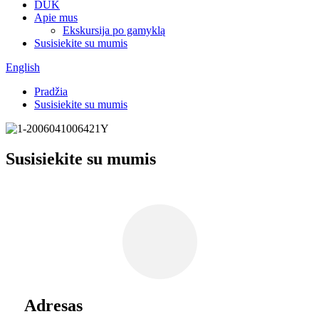
DUK
Apie mus
Ekskursija po gamyklą
Susisiekite su mumis
English
Pradžia
Susisiekite su mumis
Susisiekite su mumis
Adresas