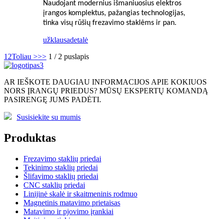
Naudojant modernius išmaniuosius elektros
įrangos komplektus, pažangias technologijas,
tinka visų rūšių frezavimo staklėms ir pan.
užklausa
detalė
1
2
Toliau >
>>
1 / 2 puslapis
AR IEŠKOTE DAUGIAU INFORMACIJOS APIE KOKIUOS
NORS ĮRANGŲ PRIEDUS? MŪSŲ EKSPERTŲ KOMANDĄ
PASIRENGĘ JUMS PADĖTI.
Susisiekite su mumis
Produktas
Frezavimo staklių priedai
Tekinimo staklių priedai
Šlifavimo staklių priedai
CNC staklių priedai
Linijinė skalė ir skaitmeninis rodmuo
Magnetinis matavimo prietaisas
Matavimo ir pjovimo įrankiai