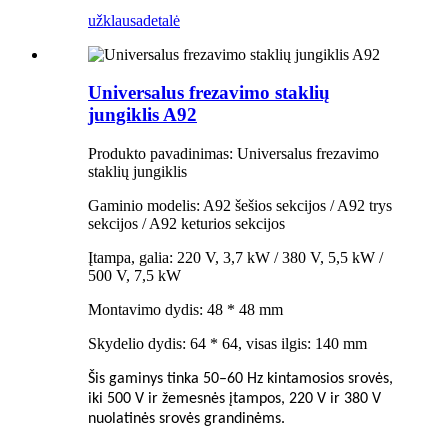
užklausa
detalė
Universalus frezavimo staklių
jungiklis A92
Produkto pavadinimas: Universalus frezavimo
staklių jungiklis
Gaminio modelis: A92 šešios sekcijos / A92 trys
sekcijos / A92 keturios sekcijos
Įtampa, galia: 220 V, 3,7 kW / 380 V, 5,5 kW /
500 V, 7,5 kW
Montavimo dydis: 48 * 48 mm
Skydelio dydis: 64 * 64, visas ilgis: 140 mm
Šis gaminys tinka 50–60 Hz kintamosios srovės,
iki 500 V ir žemesnės įtampos, 220 V ir 380 V
nuolatinės srovės grandinėms.