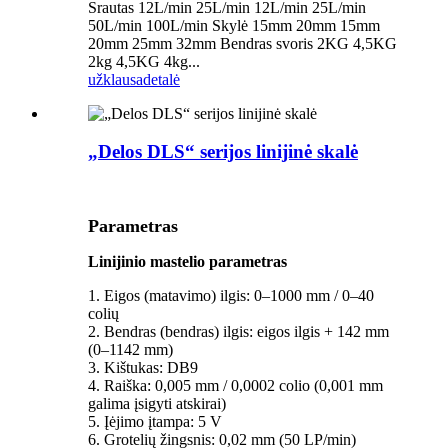
Srautas 12L/min 25L/min 12L/min 25L/min
50L/min 100L/min Skylė 15mm 20mm 15mm
20mm 25mm 32mm Bendras svoris 2KG 4,5KG
2kg 4,5KG 4kg...
užklausa
detalė
„Delos DLS“ serijos linijinė skalė
Parametras
Linijinio mastelio parametras
1. Eigos (matavimo) ilgis: 0–1000 mm / 0–40
colių
2. Bendras (bendras) ilgis: eigos ilgis + 142 mm
(0–1142 mm)
3. Kištukas: DB9
4. Raiška: 0,005 mm / 0,0002 colio (0,001 mm
galima įsigyti atskirai)
5. Įėjimo įtampa: 5 V
6. Grotelių žingsnis: 0,02 mm (50 LP/min)