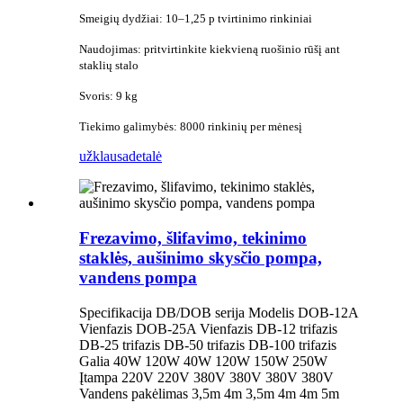
Smeigių dydžiai: 10–1,25 p tvirtinimo rinkiniai
Naudojimas: pritvirtinkite kiekvieną ruošinio rūšį ant
staklių stalo
Svoris: 9 kg
Tiekimo galimybės: 8000 rinkinių per mėnesį
užklausa
detalė
Frezavimo, šlifavimo, tekinimo
staklės, aušinimo skysčio pompa,
vandens pompa
Specifikacija DB/DOB serija Modelis DOB-12A
Vienfazis DOB-25A Vienfazis DB-12 trifazis
DB-25 trifazis DB-50 trifazis DB-100 trifazis
Galia 40W 120W 40W 120W 150W 250W
Įtampa 220V 220V 380V 380V 380V 380V
Vandens pakėlimas 3,5m 4m 3,5m 4m 4m 5m