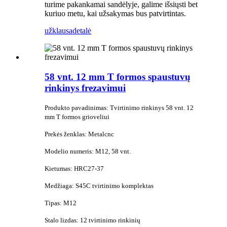
turime pakankamai sandėlyje, galime išsiųsti bet
kuriuo metu, kai užsakymas bus patvirtintas.
užklausa
detalė
58 vnt. 12 mm T formos spaustuvų
rinkinys frezavimui
Produkto pavadinimas: Tvirtinimo rinkinys 58 vnt. 12
mm T formos grioveliui
Prekės ženklas: Metalcnc
Modelio numeris: M12, 58 vnt.
Kietumas: HRC27-37
Medžiaga: S45C tvirtinimo komplektas
Tipas: M12
Stalo lizdas: 12 tvirtinimo rinkinių