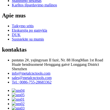
Maitinimo tiekimas
Karštos išpardavimo mašinos
Apie mus
Taikymo sritis
Ekskursija po gamyklą
DUK
Susisiekite su mumis
kontaktas
pastatas 2#, yajingyuan II fazė, Nr. 88 HongMian 1st Road
Huale bendruomenė Henggang gatvė Longgang District
Shenzhen
info@metalcnctools.com
sales@metalcnctools.com
Tel.: 0086-755-28683362