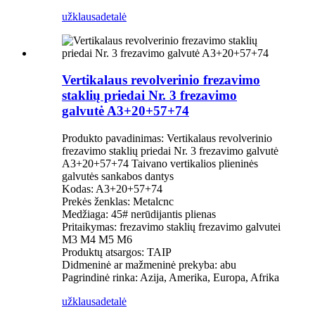
užklausa
detalė
Vertikalaus revolverinio frezavimo
staklių priedai Nr. 3 frezavimo
galvutė A3+20+57+74
Produkto pavadinimas: Vertikalaus revolverinio
frezavimo staklių priedai Nr. 3 frezavimo galvutė
A3+20+57+74 Taivano vertikalios plieninės
galvutės sankabos dantys
Kodas: A3+20+57+74
Prekės ženklas: Metalcnc
Medžiaga: 45# nerūdijantis plienas
Pritaikymas: frezavimo staklių frezavimo galvutei
M3 M4 M5 M6
Produktų atsargos: TAIP
Didmeninė ar mažmeninė prekyba: abu
Pagrindinė rinka: Azija, Amerika, Europa, Afrika
užklausa
detalė