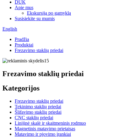
DUK
Apie mus
Ekskursija po gamyklą
Susisiekite su mumis
English
Pradžia
Produktai
Frezavimo staklių priedai
Frezavimo staklių priedai
Kategorijos
Frezavimo staklių priedai
Tekinimo staklių priedai
Šlifavimo staklių priedai
CNC staklių priedai
Linijinė skalė ir skaitmeninis rodmuo
Magnetinis matavimo prietaisas
Matavimo ir pjovimo įrankiai