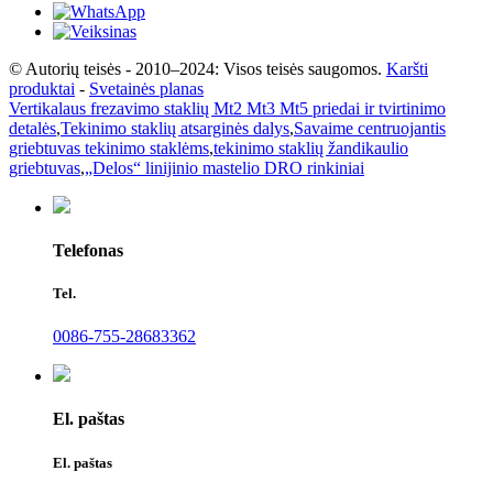
© Autorių teisės - 2010–2024: Visos teisės saugomos.
Karšti
produktai
-
Svetainės planas
Vertikalaus frezavimo staklių Mt2 Mt3 Mt5 priedai ir tvirtinimo
detalės
,
Tekinimo staklių atsarginės dalys
,
Savaime centruojantis
griebtuvas tekinimo staklėms
,
tekinimo staklių žandikaulio
griebtuvas
,
„Delos“ linijinio mastelio DRO rinkiniai
Telefonas
Tel.
0086-755-28683362
El. paštas
El. paštas