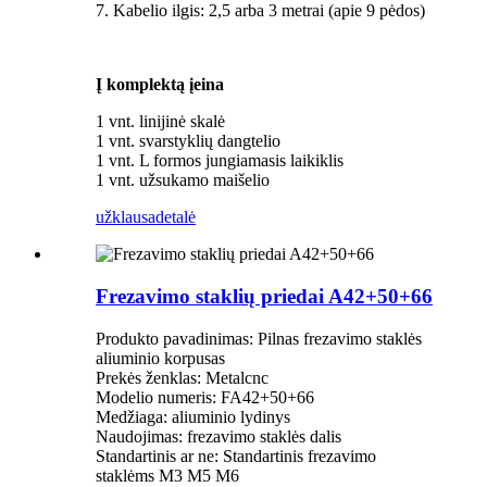
7. Kabelio ilgis: 2,5 arba 3 metrai (apie 9 pėdos)
Į komplektą įeina
1 vnt. linijinė skalė
1 vnt. svarstyklių dangtelio
1 vnt. L formos jungiamasis laikiklis
1 vnt. užsukamo maišelio
užklausa
detalė
Frezavimo staklių priedai A42+50+66
Produkto pavadinimas: Pilnas frezavimo staklės
aliuminio korpusas
Prekės ženklas: Metalcnc
Modelio numeris: FA42+50+66
Medžiaga: aliuminio lydinys
Naudojimas: frezavimo staklės dalis
Standartinis ar ne: Standartinis frezavimo
staklėms M3 M5 M6