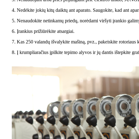
4. Nedėkite jokių kitų daiktų ant aparato. Saugokite, kad ant apar
5. Nenaudokite netinkamų priedų, norėdami viršyti įrankio galim
6. Įrankius prižiūrėkite atsargiai.
7. Kas 250 valandų išvalykite mašiną, pvz., pakeiskite rotoriaus k
8. Į krumpliaračius įpilkite tepimo alyvos ir jų dantis ištepkite gra