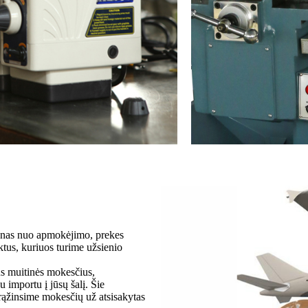
dienas nuo apmokėjimo, prekes
us, kuriuos turime užsienio
us muitinės mokesčius,
 importu į jūsų šalį. Šie
rąžinsime mokesčių už atsisakytas