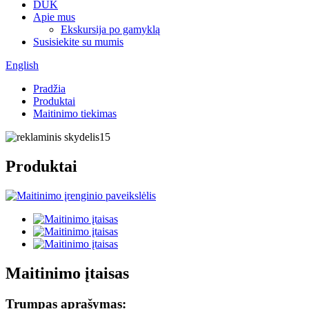
DUK
Apie mus
Ekskursija po gamyklą
Susisiekite su mumis
English
Pradžia
Produktai
Maitinimo tiekimas
Produktai
Maitinimo įtaisas
Trumpas aprašymas: