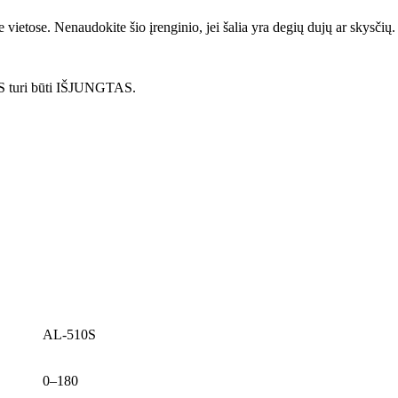
 vietose. Nenaudokite šio įrenginio, jei šalia yra degių dujų ar skysčių.
LIS turi būti IŠJUNGTAS.
AL-510S
0–180