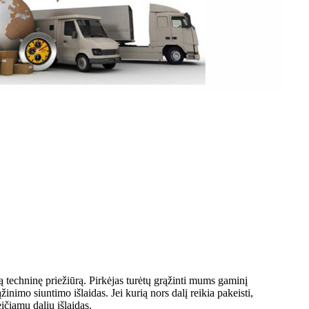
echninę priežiūrą. Pirkėjas turėtų grąžinti mums gaminį
žinimo siuntimo išlaidas. Jei kurią nors dalį reikia pakeisti,
eičiamų dalių išlaidas.