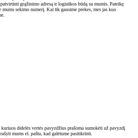
atvirtinti grąžinimo adresą ir logistikos būdą su mumis. Pateikę
ite mums sekimo numerį. Kai tik gausime prekes, mes jas kuo
me.
 kuriuos didelės vertės pavyzdžius prašoma sumokėti už pavyzdį
ašyti mums el. paštu, kad galėtume pasitikrinti.