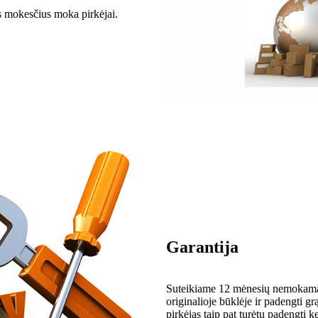
ės mokesčius moka pirkėjai.
Garantija
Suteikiame 12 mėnesių nemokamą t
originalioje būklėje ir padengti grą
pirkėjas taip pat turėtų padengti k