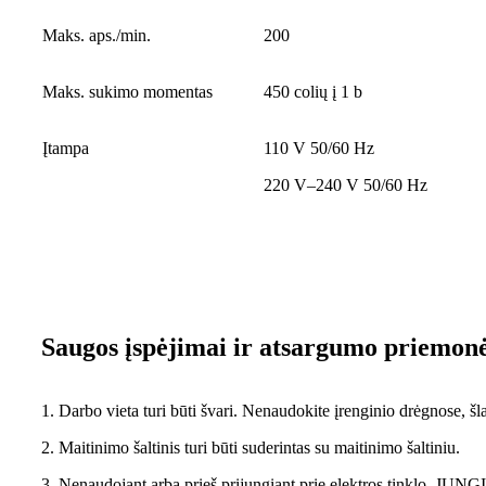
Maks. aps./min.
200
Maks. sukimo momentas
450 colių į 1 b
Įtampa
110 V 50/60 Hz
220 V–240 V 50/60 Hz
Saugos įspėjimai ir atsargumo priemon
1. Darbo vieta turi būti švari. Nenaudokite įrenginio drėgnose, šla
2. Maitinimo šaltinis turi būti suderintas su maitinimo šaltiniu.
3. Nenaudojant arba prieš prijungiant prie elektros tinklo, JU