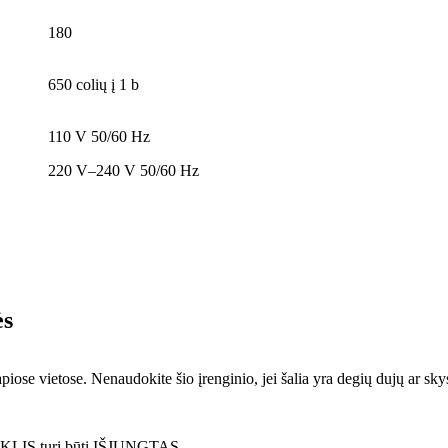
180
650 colių į 1 b
110 V 50/60 Hz
220 V–240 V 50/60 Hz
ės
piose vietose. Nenaudokite šio įrenginio, jei šalia yra degių dujų ar sky
NGIKLIS turi būti IŠJUNGTAS.