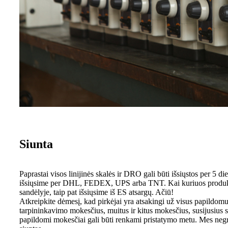
Siunta
Paprastai visos linijinės skalės ir DRO gali būti išsiųstos per 5 
išsiųsime per DHL, FEDEX, UPS arba TNT. Kai kuriuos produkt
sandėlyje, taip pat išsiųsime iš ES atsargų. Ačiū!
Atkreipkite dėmesį, kad pirkėjai yra atsakingi už visus papildom
tarpininkavimo mokesčius, muitus ir kitus mokesčius, susijusius su
papildomi mokesčiai gali būti renkami pristatymo metu. Mes neg