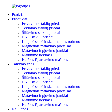
Pradžia
Produktai
Frezavimo staklių priedai
Tekinimo staklių priedai
Šlifavimo staklių priedai
CNC staklių priedai
Linijinė skalė ir skaitmeninis rodmuo
Magnetinis matavimo prietaisas
Matavimo ir pjovimo įrankiai
Maitinimo tiekimas
Karštos išpardavimo mašinos
Taikymo sritis
Frezavimo staklių priedai
Tekinimo staklių priedai
Šlifavimo staklių priedai
CNC staklių priedai
Linijinė skalė ir skaitmeninis rodmuo
Magnetinis matavimo prietaisas
Matavimo ir pjovimo įrankiai
Maitinimo tiekimas
Karštos išpardavimo mašinos
Naujienos