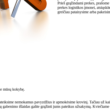
Prieš grąžindami prekes, prašome p
prekes logistikos įmonei, atsiųsk
greičiau pataisysime arba pakeisi
mėte mūsų kokybę.
 pateiksime nemokamus pavyzdžius ir apmokėsime krovinį. Tačiau už kai
ų gabenimo išlaidas galite grąžinti jums pateikus užsakymą. Kviečiame r