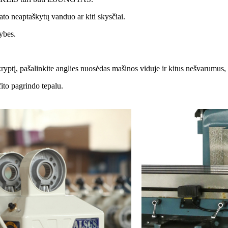
ato neaptaškytų vanduo ar kiti skysčiai.
ybes.
ryptį, pašalinkite anglies nuosėdas mašinos viduje ir kitus nešvarumus, k
fito pagrindo tepalu.