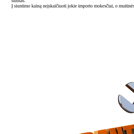
siuntas.
Į siuntimo kainą neįskaičiuoti jokie importo mokesčiai, o muitin