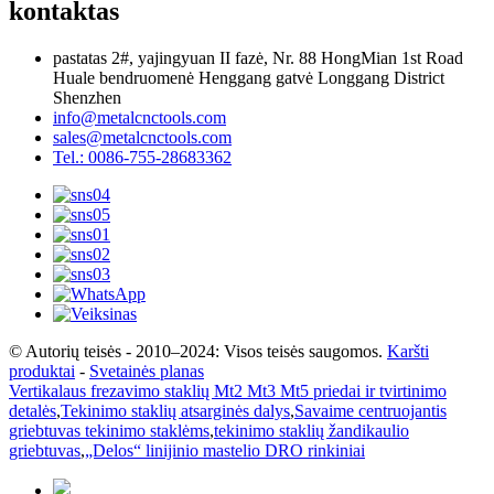
kontaktas
pastatas 2#, yajingyuan II fazė, Nr. 88 HongMian 1st Road
Huale bendruomenė Henggang gatvė Longgang District
Shenzhen
info@metalcnctools.com
sales@metalcnctools.com
Tel.: 0086-755-28683362
© Autorių teisės - 2010–2024: Visos teisės saugomos.
Karšti
produktai
-
Svetainės planas
Vertikalaus frezavimo staklių Mt2 Mt3 Mt5 priedai ir tvirtinimo
detalės
,
Tekinimo staklių atsarginės dalys
,
Savaime centruojantis
griebtuvas tekinimo staklėms
,
tekinimo staklių žandikaulio
griebtuvas
,
„Delos“ linijinio mastelio DRO rinkiniai