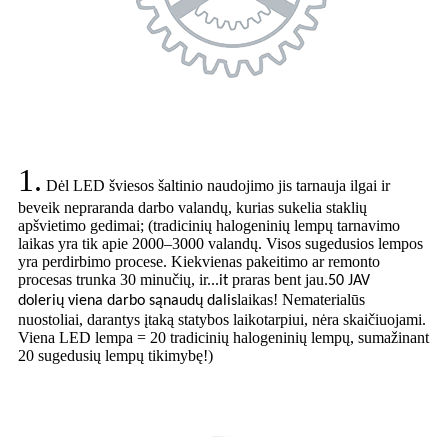
1.
Dėl LED šviesos šaltinio naudojimo jis tarnauja ilgai ir
beveik nepraranda darbo valandų, kurias sukelia staklių
apšvietimo gedimai; (tradicinių halogeninių lempų tarnavimo
laikas yra tik apie 2000–3000 valandų. Visos sugedusios lempos
yra perdirbimo procese. Kiekvienas pakeitimo ar remonto
procesas trunka 30 minučių, ir...
praras bent jau.
it
50 JAV
laikas! Nematerialūs
dolerių
viena darbo sąnaudų dalis
nuostoliai, darantys įtaką statybos laikotarpiui, nėra skaičiuojami.
Viena LED lempa = 20 tradicinių halogeninių lempų, sumažinant
20 sugedusių lempų tikimybę!)