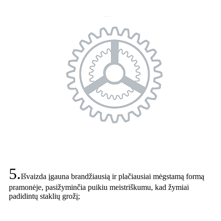
5.
Išvaizda įgauna brandžiausią ir plačiausiai mėgstamą formą
pramonėje, pasižyminčia puikiu meistriškumu, kad žymiai
padidintų staklių grožį;