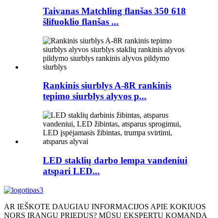
Taivanas Matchling flanšas 350 618
šlifuoklio flanšas ...
Rankinis siurblys A-8R rankinis
tepimo siurblys alyvos p...
LED staklių darbo lempa vandeniui
atspari LED...
AR IEŠKOTE DAUGIAU INFORMACIJOS APIE KOKIUOS
NORS ĮRANGŲ PRIEDUS? MŪSŲ EKSPERTŲ KOMANDĄ