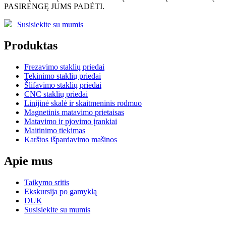
PASIRENGĘ JUMS PADĖTI.
Susisiekite su mumis
Produktas
Frezavimo staklių priedai
Tekinimo staklių priedai
Šlifavimo staklių priedai
CNC staklių priedai
Linijinė skalė ir skaitmeninis rodmuo
Magnetinis matavimo prietaisas
Matavimo ir pjovimo įrankiai
Maitinimo tiekimas
Karštos išpardavimo mašinos
Apie mus
Taikymo sritis
Ekskursija po gamyklą
DUK
Susisiekite su mumis