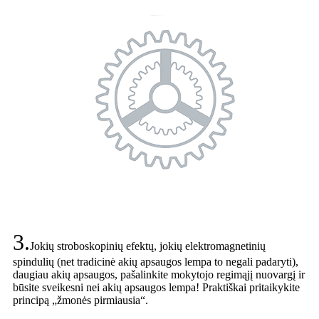
3.
Jokių stroboskopinių efektų, jokių elektromagnetinių
spindulių (net tradicinė akių apsaugos lempa to negali padaryti),
daugiau akių apsaugos, pašalinkite mokytojo regimąjį nuovargį ir
būsite sveikesni nei akių apsaugos lempa! Praktiškai pritaikykite
principą „žmonės pirmiausia“.