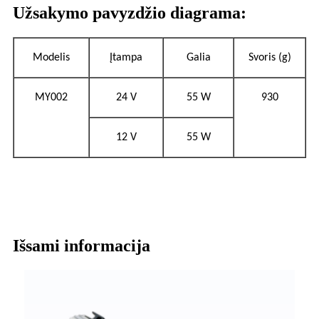
Užsakymo pavyzdžio diagrama:
Modelis
Įtampa
Galia
Svoris (g)
MY002
24 V
55 W
930
12 V
55 W
Išsami informacija