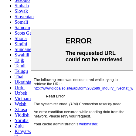
Sesotho
Sinhala
Slovak
Slovenian
Somali
Samoan
Scots Gaelic
Shona
Sindhi
Sundanese
Swahili
Tajik
Tamil
Telugu
Thai
Ukrainian
Urdu
Uzbek
Vietnamese
Welsh
Xhosa
Yiddish
Yoruba
Zulu
Kinyarwanda