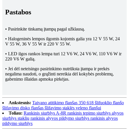
Pastabos
• Pasirinkite tinkamą įtampą pagal užklausą.
• Halogeninės lempos ilgomis kojomis galia yra 12 V 55 W, 24
V 55 W, 36 V 55 W ir 220 V 55 W.
• LED ilgos rankos lempa turi 12 V6 W, 24 V6 W, 110 V6 W ir
220 V6 W galią.
• Jei dėl neteisingo pasirinkimo nutrūksta įtampa ir prekės
negalima naudoti, o grąžinti nereikia dėl kokybės problemų,
gabenimo išlaidas apmoka pirkėjas.
Ankstesnis:
Taivano atitikimo flanšas 350 618 šlifuoklio flanšo
šlifavimo disko flanšas šlifavimo staklės veleno flanšui
Toliau:
Rankinis siurblys A-8R rankinis tepimo siurblys alyvos
siurblys staklių rankinis alyvos pildymo siurblys rankinis alyvos
pildymo siurblys