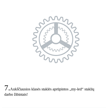
7.
Aukščiausios klasės staklės aprūpintos „my-led“ staklių
darbo žibintais!