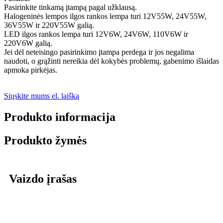
Pasirinkite tinkamą įtampą pagal užklausą.
Halogeninės lempos ilgos rankos lempa turi 12V55W, 24V55W,
36V55W ir 220V55W galią.
LED ilgos rankos lempa turi 12V6W, 24V6W, 110V6W ir
220V6W galią.
Jei dėl neteisingo pasirinkimo įtampa perdega ir jos negalima
naudoti, o grąžinti nereikia dėl kokybės problemų, gabenimo išlaidas
apmoka pirkėjas.
Siųskite mums el. laišką
Produkto informacija
Produkto žymės
Vaizdo įrašas