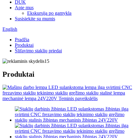
DUK
Apie mus
Ekskursija po gamyklą
Susisiekite su mumis
English
Pradžia
Produktai
Šlifavimo staklių priedai
Produktai