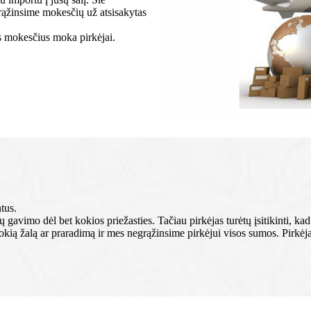
rąžinsime mokesčių už atsisakytas
ės mokesčius moka pirkėjai.
tus.
 gavimo dėl bet kokios priežasties. Tačiau pirkėjas turėtų įsitikinti, k
kią žalą ar praradimą ir mes negrąžinsime pirkėjui visos sumos. Pirkėjas