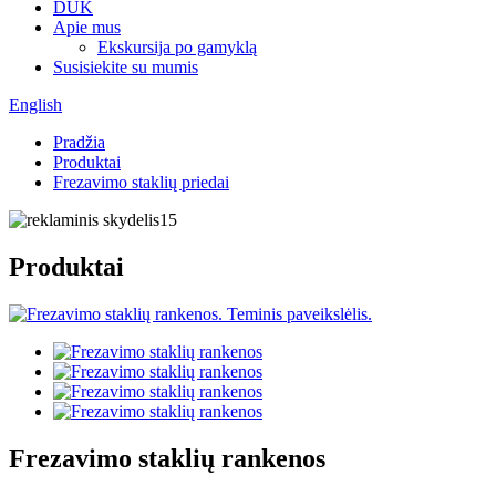
DUK
Apie mus
Ekskursija po gamyklą
Susisiekite su mumis
English
Pradžia
Produktai
Frezavimo staklių priedai
Produktai
Frezavimo staklių rankenos