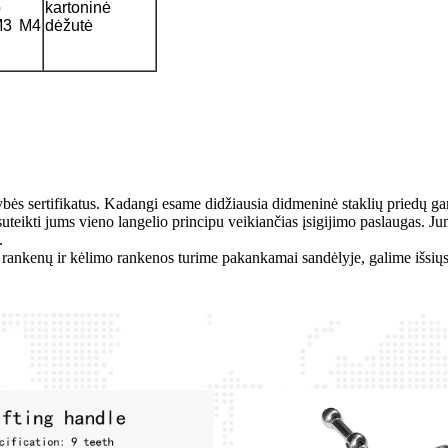
o
kartoninė
M3 M4
dėžutė
kybės sertifikatus. Kadangi esame didžiausia didmeninė staklių priedų g
 suteikti jums vieno langelio principu veikiančias įsigijimo paslaugas. 
.
 rankenų ir kėlimo rankenos turime pakankamai sandėlyje, galime išsiųst