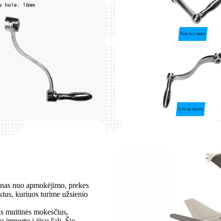
dienas nuo apmokėjimo, prekes
us, kuriuos turime užsienio
us muitinės mokesčius,
 importu į jūsų šalį. Šie