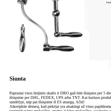
Siunta
Paprastai visos linijinės skalės ir DRO gali būti išsiųstos per 5 
išsiųsime per DHL, FEDEX, UPS arba TNT. Kai kuriuos produkt
sandėlyje, taip pat išsiųsime iš ES atsargų. Ačiū!
Atkreipkite dėmesį, kad pirkėjai yra atsakingi už visus papildom
tarpininkavimo mokesčius, muitus ir kitus mokesčius, susijusius su