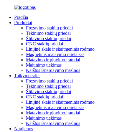
Pradžia
Produktai
Frezavimo staklių priedai
Tekinimo staklių priedai
Šlifavimo staklių priedai
CNC staklių priedai
Linijinė skalė ir skaitmeninis rodmuo
Magnetinis matavimo prietaisas
Matavimo ir pjovimo įrankiai
Maitinimo tiekimas
Karštos išpardavimo mašinos
Taikymo sritis
Frezavimo staklių priedai
Tekinimo staklių priedai
Šlifavimo staklių priedai
CNC staklių priedai
Linijinė skalė ir skaitmeninis rodmuo
Magnetinis matavimo prietaisas
Matavimo ir pjovimo įrankiai
Maitinimo tiekimas
Karštos išpardavimo mašinos
Naujienos