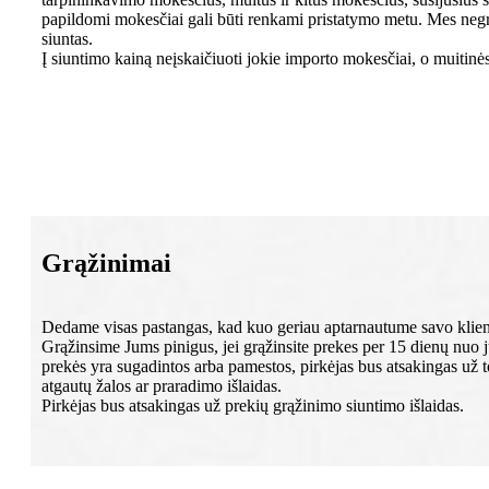
papildomi mokesčiai gali būti renkami pristatymo metu. Mes neg
siuntas.
Į siuntimo kainą neįskaičiuoti jokie importo mokesčiai, o muitin
Grąžinimai
Dedame visas pastangas, kad kuo geriau aptarnautume savo klien
Grąžinsime Jums pinigus, jei grąžinsite prekes per 15 dienų nuo jų
prekės yra sugadintos arba pamestos, pirkėjas bus atsakingas už to
atgautų žalos ar praradimo išlaidas.
Pirkėjas bus atsakingas už prekių grąžinimo siuntimo išlaidas.