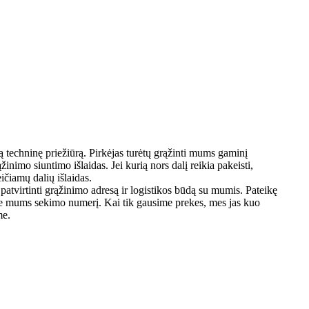
echninę priežiūrą. Pirkėjas turėtų grąžinti mums gaminį
žinimo siuntimo išlaidas. Jei kurią nors dalį reikia pakeisti,
eičiamų dalių išlaidas.
atvirtinti grąžinimo adresą ir logistikos būdą su mumis. Pateikę
ite mums sekimo numerį. Kai tik gausime prekes, mes jas kuo
me.