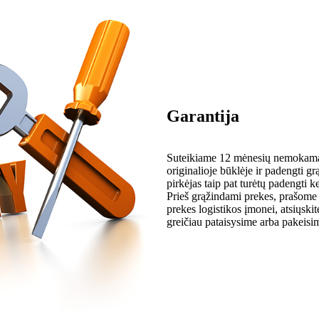
Garantija
Suteikiame 12 mėnesių nemokamą t
originalioje būklėje ir padengti grą
pirkėjas taip pat turėtų padengti k
Prieš grąžindami prekes, prašome p
prekes logistikos įmonei, atsiųsk
greičiau pataisysime arba pakeisi