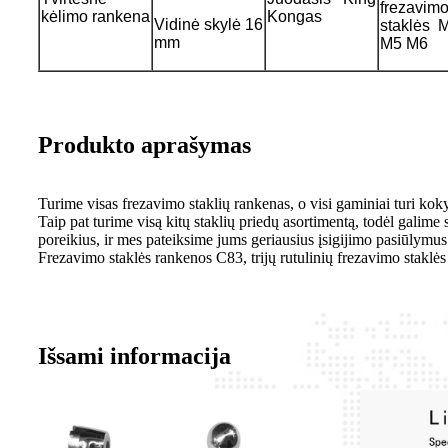
frezavim
kėlimo rankena
Kongas
Vidinė skylė 16
staklės 
mm
M5 M6
Produkto aprašymas
Turime visas frezavimo staklių rankenas, o visi gaminiai turi ko
Taip pat turime visą kitų staklių priedų asortimentą, todėl galime
poreikius, ir mes pateiksime jums geriausius įsigijimo pasiūlymus
Frezavimo staklės rankenos C83, trijų rutulinių frezavimo staklės
Išsami informacija