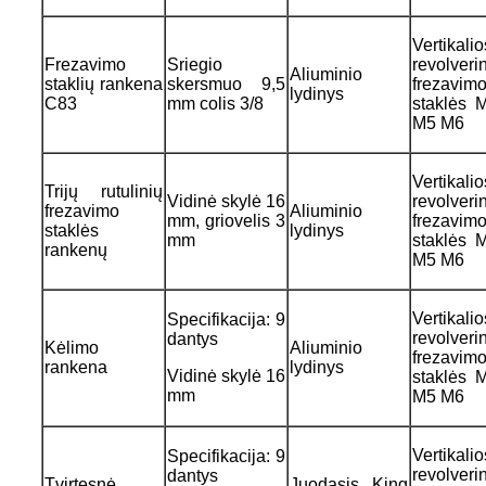
Vertikalio
Frezavimo
Sriegio
revolveri
Aliuminio
staklių rankena
skersmuo 9,5
frezavim
lydinys
C83
mm colis 3/8
staklės 
M5 M6
Vertikalio
Trijų rutulinių
Vidinė skylė 16
revolveri
frezavimo
Aliuminio
mm, griovelis 3
frezavim
staklės
lydinys
mm
staklės 
rankenų
M5 M6
Vertikalio
Specifikacija: 9
revolveri
dantys
Kėlimo
Aliuminio
frezavim
rankena
lydinys
Vidinė skylė 16
staklės 
mm
M5 M6
Vertikalio
Specifikacija: 9
revolveri
dantys
Tvirtesnė
Juodasis King